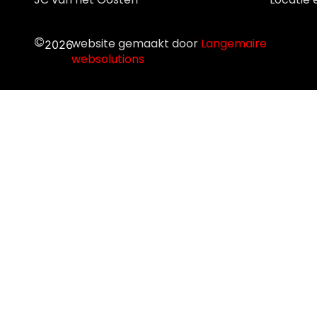
©
website gemaakt door
Langemaire
2026
websolutions