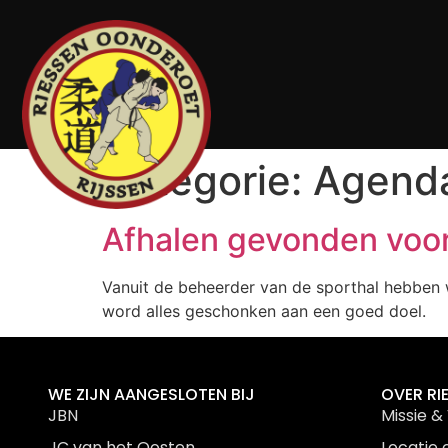
Categorie:
Agend
Afhalen gevonden voor
Vanuit de beheerder van de sporthal hebben 
word alles geschonken aan een goed doel.
WE ZIJN AANGESLOTEN BIJ
OVER RI
JBN
Missie & 
JC van het Oosten
Locatie 