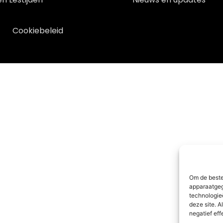
Cookiebeleid
Om de beste
apparaatgeg
technologie
deze site. A
negatief ef