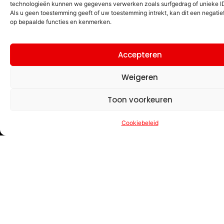
Judo Bon
technologieën kunnen we gegevens verwerken zoals surfgedrag of unieke ID'
Nederland
Als u geen toestemming geeft of uw toestemming intrekt, kan dit een negatie
op bepaalde functies en kenmerken.
verenigin
D2SJ27N
Accepteren
Weigeren
Toon voorkeuren
Cookiebeleid
WE ZIJN AANGESLOTEN BIJ
JBN
JC van het Oosten
OVER RIESSEN OONDEROET
Missie & Visie
Locatie en Lestijden
EVENEMENTEN EN NIEUWS
Aankomende judotoernooien