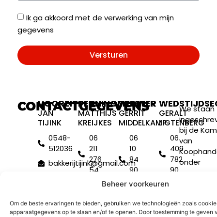
Ik ga akkoord met de verwerking van mijn
gegevens
Versturen
VOORZITTER
PENNINGMEESTER
TRAINER
WEDSTIJDSE
CONTACTGEGEVENS
We staan
JAN
MATTHIJS
GERRIT
GERALT
ingeschre
TIJINK
KREIJKES
MIDDELKAMP
LIGTENBERG
bij de Kam
0548-
06
06
06
van
512036
211
10
409
Koophand
276
84
782
onder
bakkerijtijink@gmail.com
54
90
90
nummer
01
40073637.
info@riessenoonderoet.nl
info@riessen
Beheer voorkeuren
gerritmiddelkamp@gma
We staan
Om de beste ervaringen te bieden, gebruiken we technologieën zoals cooki
ingeschrev
apparaatgegevens op te slaan en/of te openen. Door toestemming te geven 