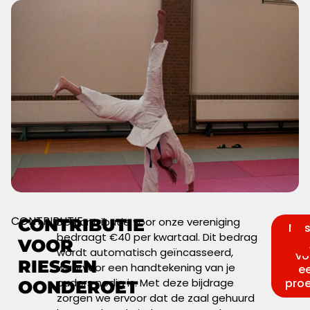
CONTRIBUTIE
CONTRIBUTIE
De contributie voor onze vereniging
Mel
s
bedraagt €40 per kwartaal. Dit bedrag
a
VOOR
wordt automatisch geïncasseerd,
vo
RIESSEN
waarvoor een handtekening van je
e
ouders nodig is. Met deze bijdrage
proe
OONDEROET
zorgen we ervoor dat de zaal gehuurd