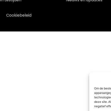
Cookiebeleid
Om de beste
apparaatgeg
technologie
deze site. A
negatief ef