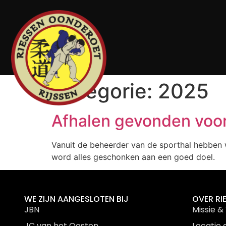
Categorie:
2025
Afhalen gevonden voor
Vanuit de beheerder van de sporthal hebben 
word alles geschonken aan een goed doel.
WE ZIJN AANGESLOTEN BIJ
OVER RI
JBN
Missie & 
JC van het Oosten
Locatie 