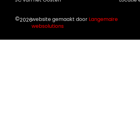
©
website gemaakt door
Langemaire
2026
websolutions