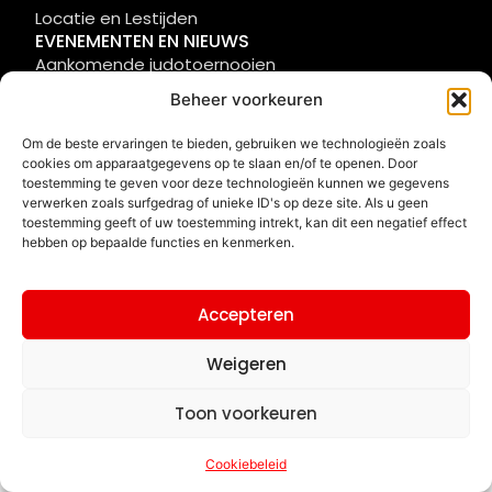
Locatie en Lestijden
EVENEMENTEN EN NIEUWS
Aankomende judotoernooien
Nieuws en updates
Beheer voorkeuren
NIET TE VERGETEN
Aanmelden en contributie
Om de beste ervaringen te bieden, gebruiken we technologieën zoals
cookies om apparaatgegevens op te slaan en/of te openen. Door
Contact
toestemming te geven voor deze technologieën kunnen we gegevens
©
website gemaakt door
Cookiebeleid
verwerken zoals surfgedrag of unieke ID's op deze site. Als u geen
2026
toestemming geeft of uw toestemming intrekt, kan dit een negatief effect
Langemaire
hebben op bepaalde functies en kenmerken.
websolutions
Accepteren
Weigeren
Toon voorkeuren
Cookiebeleid