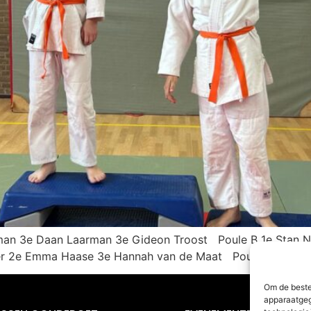
man 3e Daan Laarman 3e Gideon Troost Poule B 1e Stan N
er 2e Emma Haase 3e Hannah van de Maat Poule D 1e Tom
Om de beste
apparaatgeg